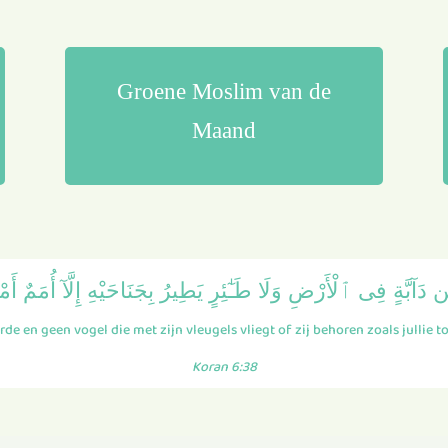
Groene Moslim van de
Maand
 دَآبَّةٍ فِى ٱلْأَرْضِ وَلَا طَـٰٓئِرٍ يَطِيرُ بِجَنَاحَيْهِ إِلَّآ أُمَمٌ أَمْ
aarde en geen vogel die met zijn vleugels vliegt of zij behoren zoals jullie
Koran 6:38