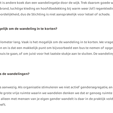
het is andere koek dan een wandelingetje door de wijk. Trek daarom goede
nd, luchtige kleding en hoofdbedekking bij warm weer /of/ regenkleding
delijkheid, dus de Stichting is niet aansprakelijk voor letsel of schade.
ogelijk om de wandeling in te korten?
lometer lang. Vaak is het mogelijk om de wandeling in te korten. We vrage
en en is dat een makkelijk punt om bijvoorbeeld een bus te nemen of opg
s te gaan, of om juist voor het laatste stukje aan te sluiten. De wandeling 
s de wandelingen?
rs aanwezig. Als organisatie stimuleren we niet actief gendersegregatie, e
de grote vrije ruimte waarin we wandelen denken we dat er genoeg ruimte
iever alleen met mensen van je eigen gender wandelt is daar in de praktijk v
eeft.