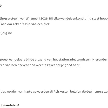
g?
gssysteem vanaf januari 2026. Bij elke wandel­aankondiging staat hoevee
d aan om zeker te zijn van een plek.
ijdig in!
roep wandelaars bij de uitgang van het station, niet te missen! Hieronder z
één van hen herkent dan weet je zeker dat je goed bent!
ties worden van harte gewaardeerd! Reiskosten betalen de deelnemers zel
uurt wandelen?