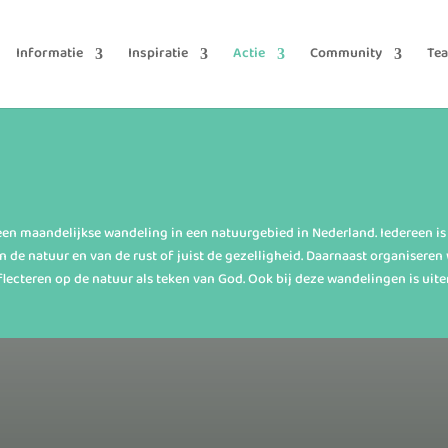
Informatie
Inspiratie
Actie
Community
Te
een maandelijkse wandeling in een natuurgebied in Nederland. Iedereen is
n de natuur en van de rust of juist de gezelligheid. Daarnaast organiseren 
flecteren op de natuur als teken van God. Ook bij deze wandelingen is uit