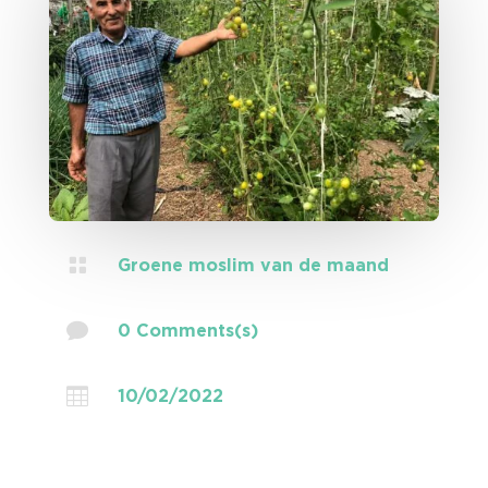

Groene moslim van de maand

0 Comments(s)

10/02/2022