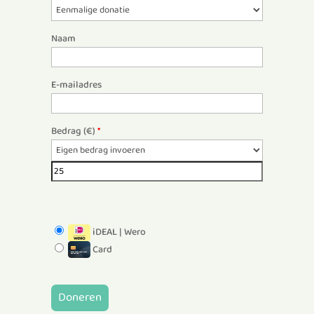
Naam
E-mailadres
Bedrag (
€
)
*
iDEAL | Wero
Card