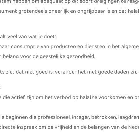
 stem hebben om adequaat op dit soort dreigingen te reag
sument grotendeels oneerlijk en ongrijpbaar is en dat ha
lt veel van wat je doet”.
naar consumptie van producten en diensten in het algeme
 belang voor de geestelijke gezondheid.
 iets ziet dat niet goed is, verander het met goede daden en
:
die actief zijn om het verbod op halal te voorkomen en om
beginnen die professioneel, integer, betrokken, laagdremp
 directe inspraak om de vrijheid en de belangen van de Ne