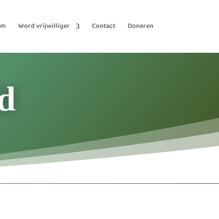
am
Word vrijwilliger
Contact
Doneren
d