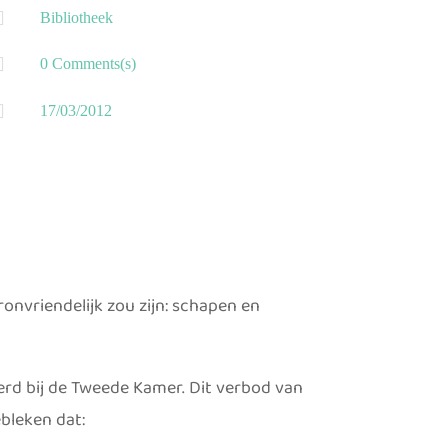

Bibliotheek

0 Comments(s)

17/03/2012
nvriendelijk zou zijn: schapen en
rd bij de Tweede Kamer. Dit verbod van
ebleken dat: