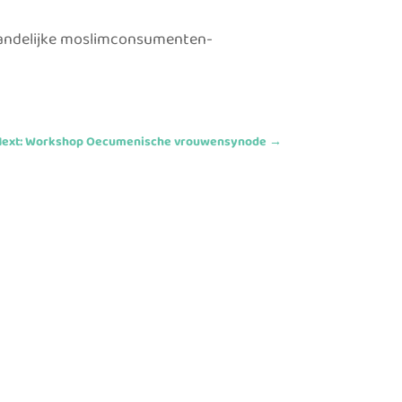
landelijke moslimconsumenten-
Next: Workshop Oecumenische vrouwensynode
→