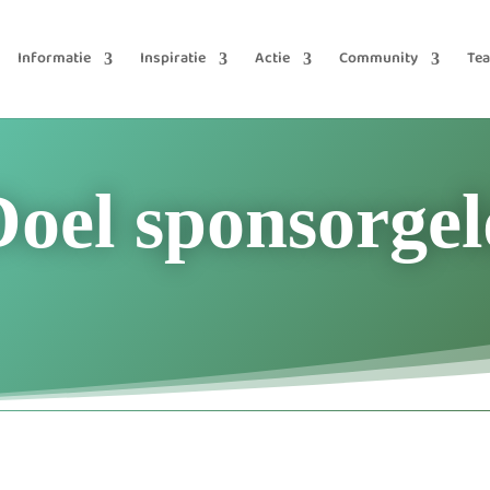
Informatie
Inspiratie
Actie
Community
Te
Doel sponsorgel