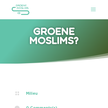
Groene
moslims?

Milieu

0 Comments(s)