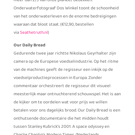
meer dan 2/3 van onze planeet bedekken.
Onderwaterfotograaf Dos Winkel toont de schoonheid
van het onderwaterleven en de enorme bedreigingen
waaraan dat bloot staat. (€12,90, bestellen
via
Seathetruth.nl
)
Our Daily Bread
Gedurende twee jaar richtte Nikolaus Geyrhalter zijn
camera op de Europese voedselindustrie. Op het ritme
van de machines geeft de regisseur een inkijk op de
voedselproductieprocessen in Europa. Zonder
commentaar orchestreert de regisseur dit visueel
meesterlijk maar ontnuchterend schouwspel. Het is aan
de kijker om te oordelen wat voor prijs we willen
betalen voor ons dagelijks brood. Our Daily Bread is een
onthutsende documentaire die het midden houdt
tussen Stanley Kubrick’s 2001: A space odyssey en
Charlie Chaplin’s Modern Times. (Nederlands