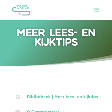
Meer lees- en
kijktips

Bibliotheek
|
Meer lees- en kijktips

0 Comments(s)