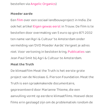
bestellen via
Angelic Organics
)
Moeder aarde
Een
film
over een sociaal landbouwproject in India. Zie
ook het artikel
Eigen gewas eerst
in Trouw. De film is te
bestellen door overmaking van 5 euro op giro 871 2032
ten name van ‘Agri & Cultuur’ te Amsterdam onder
vermelding van ‘DVD Moeder Aarde’. Vergeet je adres
niet. Voor vertoning in besloten kring.
Publicaties
van
Jean Paul Smit bij Agri & Cultuur te Amsterdam.
Meat the Truth
De klimaatfilm Meat the Truth is het eerste grote
project van de Nicolaas G. Pierson Foundation. Meat the
Truth is een spraakmakende documentaire,
gepresenteerd door Marianne Thieme, die een
aanvulling vormt op eerdere klimaatfilms. Hoewel deze
films erin geslaagd zijn om de problematiek rondom de