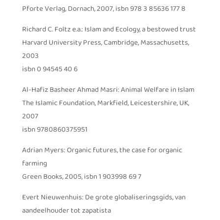
Pforte Verlag, Dornach, 2007, isbn 978 3 85636 177 8
Richard C. Foltz e.a.: Islam and Ecology, a bestowed trust
Harvard University Press, Cambridge, Massachusetts,
2003
isbn 0 94545 40 6
Al-Hafiz Basheer Ahmad Masri: Animal Welfare in Islam
The Islamic Foundation, Markfield, Leicestershire, UK,
2007
isbn 9780860375951
Adrian Myers: Organic futures, the case for organic
farming
Green Books, 2005, isbn 1 903998 69 7
Evert Nieuwenhuis: De grote globaliseringsgids, van
aandeelhouder tot zapatista