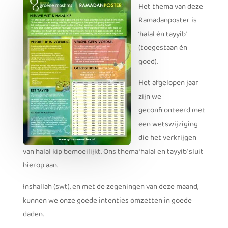
Het thema van deze
Ramadanposter is
‘halal én tayyib’
(toegestaan én
goed).
Het afgelopen jaar
zijn we
geconfronteerd met
een wetswijziging
die het verkrijgen
van halal kip bemoeilijkt. Ons thema ‘halal en tayyib’ sluit
hierop aan.
Inshallah (swt), en met de zegeningen van deze maand,
kunnen we onze goede intenties omzetten in goede
daden.