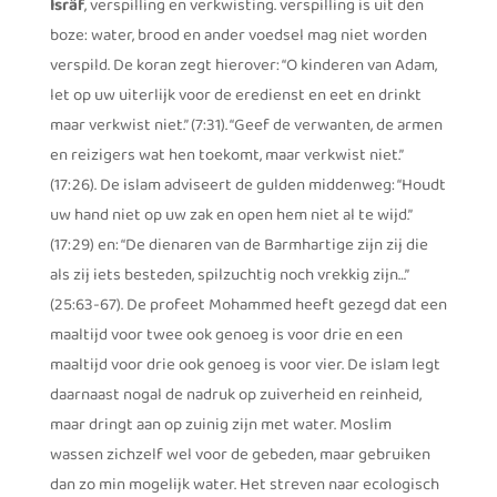
Isrâf
, verspilling en verkwisting. verspilling is uit den
boze: water, brood en ander voedsel mag niet worden
verspild. De koran zegt hierover: “O kinderen van Adam,
let op uw uiterlijk voor de eredienst en eet en drinkt
maar verkwist niet.” (7:31). “Geef de verwanten, de armen
en reizigers wat hen toekomt, maar verkwist niet.”
(17:26). De islam adviseert de gulden middenweg: “Houdt
uw hand niet op uw zak en open hem niet al te wijd.”
(17:29) en: “De dienaren van de Barmhartige zijn zij die
als zij iets besteden, spilzuchtig noch vrekkig zijn…”
(25:63-67). De profeet Mohammed heeft gezegd dat een
maaltijd voor twee ook genoeg is voor drie en een
maaltijd voor drie ook genoeg is voor vier. De islam legt
daarnaast nogal de nadruk op zuiverheid en reinheid,
maar dringt aan op zuinig zijn met water. Moslim
wassen zichzelf wel voor de gebeden, maar gebruiken
dan zo min mogelijk water. Het streven naar ecologisch