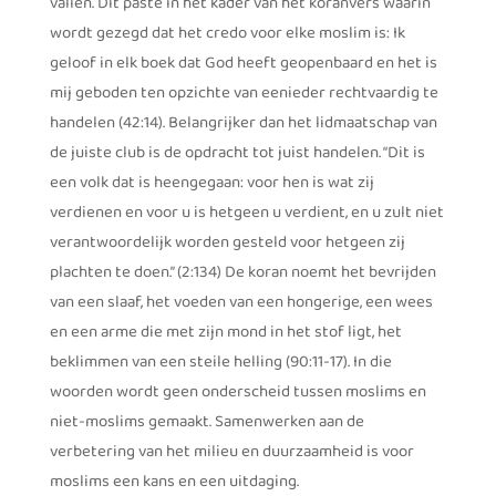
vallen. Dit paste in het kader van het koranvers waarin
wordt gezegd dat het credo voor elke moslim is: Ik
geloof in elk boek dat God heeft geopenbaard en het is
mij geboden ten opzichte van eenieder rechtvaardig te
handelen (42:14). Belangrijker dan het lidmaatschap van
de juiste club is de opdracht tot juist handelen. “Dit is
een volk dat is heengegaan: voor hen is wat zij
verdienen en voor u is hetgeen u verdient, en u zult niet
verantwoordelijk worden gesteld voor hetgeen zij
plachten te doen.” (2:134) De koran noemt het bevrijden
van een slaaf, het voeden van een hongerige, een wees
en een arme die met zijn mond in het stof ligt, het
beklimmen van een steile helling (90:11-17). In die
woorden wordt geen onderscheid tussen moslims en
niet-moslims gemaakt. Samenwerken aan de
verbetering van het milieu en duurzaamheid is voor
moslims een kans en een uitdaging.