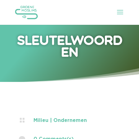
Sleutelwoord
en

Milieu
|
Ondernemen

0 Comments(s)