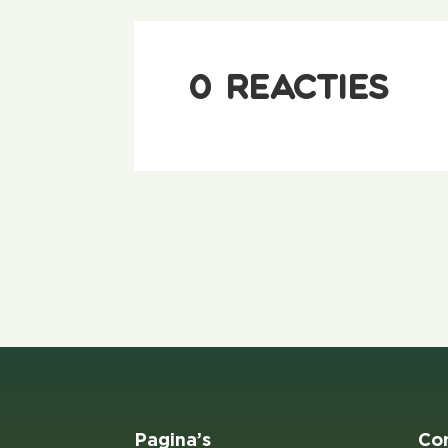
0 reacties
Pagina’s
Co