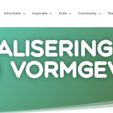
Informatie
Inspiratie
Actie
Community
Te
aliserin
 vormge