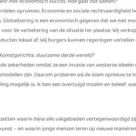
ent met economisch succes. Hoe gaat dat samen?
ordelen opruimen. Economie en sociale rechtvaardigheid hoev
. Globalisering is een economisch gegeven dat we niet moe
oor de verbetering van de situatie ter plaatse. Wij verkop
ducten lokaal af. Wij burgers kunnen regeringen vertellen 
oekomstgerichte, duurzame derde wereld?
de zekerheden omdat ze een invasie van westerse ideeën erv
odellen zijn. Daarom proberen wij de islam opnieuw te int
ng mogelijk is. Ik ben een overtuigd moslim en beleef: wa
te zetten waarin bijna alle vakgebieden vertegenwoordigd zi
kunst – en waarin jonge mensen leren op nieuwe manieren 