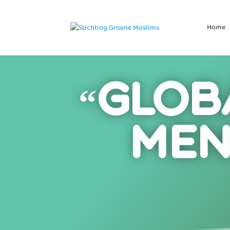
Home
“Glob
men