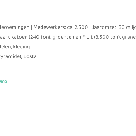
ndernemingen | Medewerkers: ca. 2.500 | Jaaromzet: 30 mil
ar), katoen (240 ton), groenten en fruit (3.500 ton), grane
elen, kleding
Pyramide), Eosta
ving