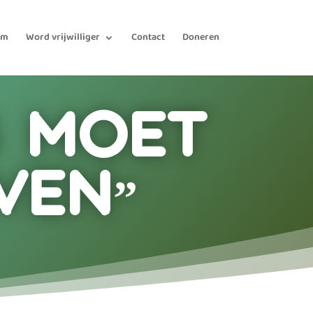
am
Word vrijwilliger
Contact
Doneren
g moet
ven”