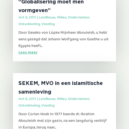
“Globalisering moet men
vormgeven”
mrt 6, 2011
|
Landbouw
,
Milieu
,
Ondernemen
,
Ontwikkeling
,
Voeding
Door Geseko von Lüpke Mijnheer Abouleish, u hebt
eens gezegd dat Johann Wolfgang von Goethe u uit
Egypte heeft...
Lees meer
SEKEM, MVO in een islamitische
samenleving
mrt 6, 2011
|
Landbouw
,
Milieu
,
Ondernemen
,
Ontwikkeling
,
Voeding
Door Corien Hoek In 1977 keerde dr. Ibrahim
Abouleish met zijn gezin, na een langdurig verblijf
in Europa, terug naar...