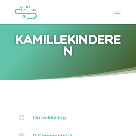
Kamillekindere
n

Ontwikkeling

0 Comments(s)