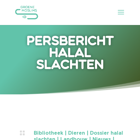
Persbericht
halal
slachten

Bibliotheek
|
Dieren
|
Dossier halal
slachten
|
Landbouw
|
Nieuws
|