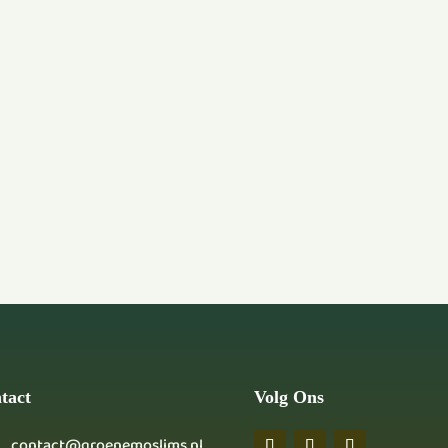
tact
Volg Ons
contact@groenemoslims.nl