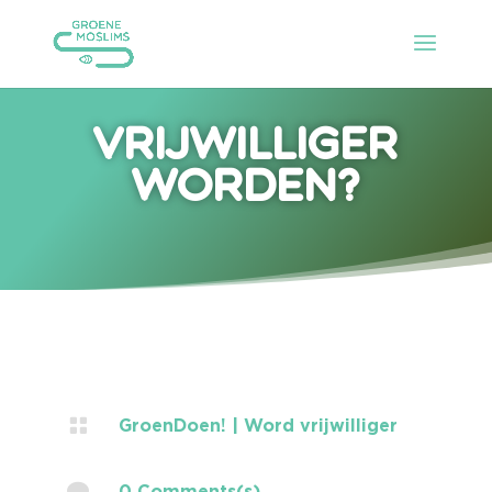
Vrijwilliger
worden?

GroenDoen!
|
Word vrijwilliger

0 Comments(s)